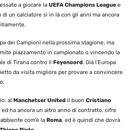
essato a giocare la
UEFA Champions League
e
o di un calciatore sì in là con gli anni ma ancora
uillamente.
ppa dei Campioni nella prossima stagione, ma
mite piazzamento in campionato o vincendo la
le di Tirana contro il
Feyenoord
. Già l’Europa
ietto da visita migliore per provare a convincere
o.
io: al
Manchetser United
il buon
Cristiano
 ed ha ancora un altro anno di contratto, cifre
 abbiente com’è la
Roma
, ed è quindi che dovrà
Thiago Pinto
.