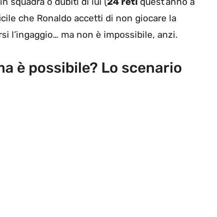
in squadra o dubiti di lui (
24 reti
quest’anno a
cile che Ronaldo accetti di non giocare la
i l’ingaggio… ma non è impossibile, anzi.
a è possibile? Lo scenario