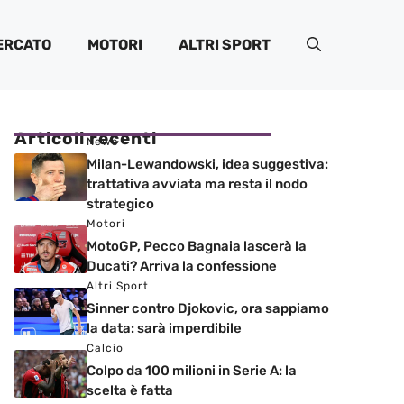
ERCATO
MOTORI
ALTRI SPORT
Articoli recenti
News
Milan-Lewandowski, idea suggestiva:
trattativa avviata ma resta il nodo
strategico
Motori
MotoGP, Pecco Bagnaia lascerà la
Ducati? Arriva la confessione
Altri Sport
Sinner contro Djokovic, ora sappiamo
la data: sarà imperdibile
Calcio
Colpo da 100 milioni in Serie A: la
scelta è fatta