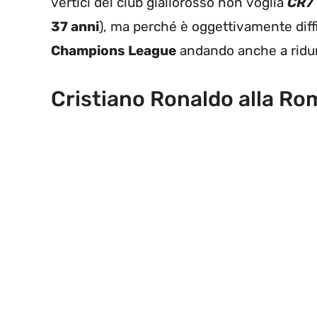
vertici del club giallorosso non voglia
CR7
37 anni
), ma perché è oggettivamente diffi
Champions League
andando anche a ridurs
Cristiano Ronaldo alla Rom