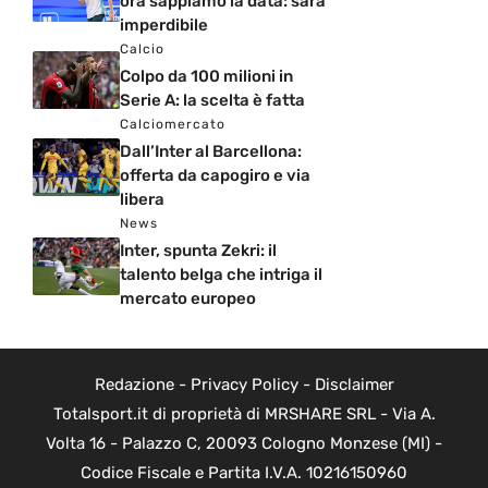
ora sappiamo la data: sarà
imperdibile
Calcio
Colpo da 100 milioni in
Serie A: la scelta è fatta
Calciomercato
Dall’Inter al Barcellona:
offerta da capogiro e via
libera
News
Inter, spunta Zekri: il
talento belga che intriga il
mercato europeo
Redazione
-
Privacy Policy
-
Disclaimer
Totalsport.it di proprietà di MRSHARE SRL - Via A.
Volta 16 - Palazzo C, 20093 Cologno Monzese (MI) -
Codice Fiscale e Partita I.V.A. 10216150960