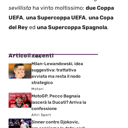
sevillista
ha vinto moltissimo:
due Coppa
UEFA
,
una Supercoppa UEFA
,
una Copa
del Rey
ed
una Supercoppa Spagnola
.
Articoli recenti
News
Milan-Lewandowski, idea
suggestiva: trattativa
avviata ma resta il nodo
strategico
Motori
MotoGP, Pecco Bagnaia
lascerà la Ducati? Arriva la
confessione
Altri Sport
Sinner contro Djokovic,