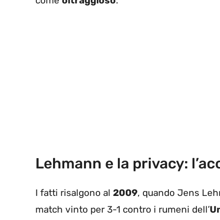
come
oltraggioso
.
Lehmann e la privacy: l’ac
I fatti risalgono al
2009
, quando Jens Leh
match vinto per 3-1 contro i rumeni dell’
Un