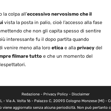
 la colpa all’
eccessivo nervosismo che il
ui
vista la posta in palio, cioè l’accesso alla fase
 ammettendo che non gli capita spesso di sentire
più interessante fu il dopo partita quando
i venire meno alla loro
etica
e alla
privacy
del
pre filmare tutto
e che un momento del
lespettatori.
Redazione
-
Privacy Policy
-
Disclaimer
L - Via A. Volta 16 - Palazzo C, 20093 Cologno Monzese (MI) - Co
to viene aggiornato senza alcuna periodicità. Non può pertanto c