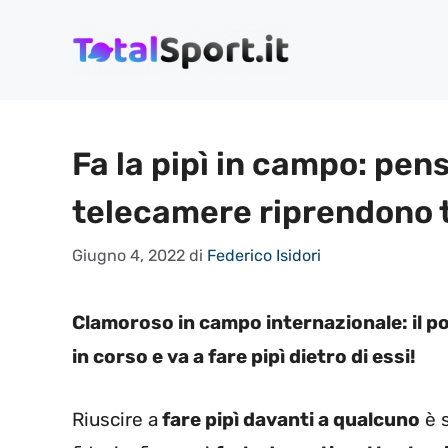
Vai
al
contenuto
Fa la pipì in campo: pen
telecamere riprendono t
Giugno 4, 2022
di
Federico Isidori
Clamoroso in campo internazionale: il por
in corso e va a fare pipì dietro di essi!
Riuscire a
fare pipì davanti a qualcuno
è s