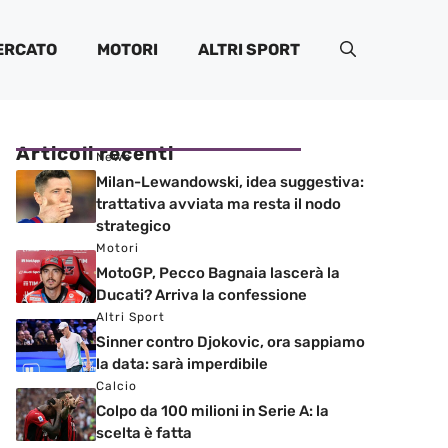
ERCATO
MOTORI
ALTRI SPORT
Articoli recenti
News
Milan-Lewandowski, idea suggestiva:
trattativa avviata ma resta il nodo
strategico
Motori
MotoGP, Pecco Bagnaia lascerà la
Ducati? Arriva la confessione
Altri Sport
Sinner contro Djokovic, ora sappiamo
la data: sarà imperdibile
Calcio
Colpo da 100 milioni in Serie A: la
scelta è fatta