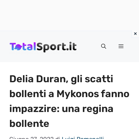
Vai
al
MENU
contenuto
Delia Duran, gli scatti
bollenti a Mykonos fanno
impazzire: una regina
bollente