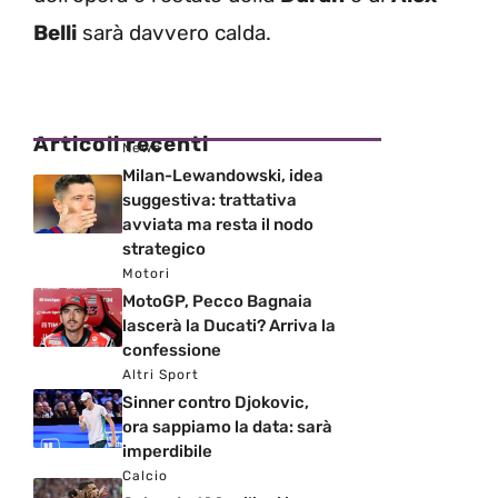
Belli
sarà davvero calda.
Articoli recenti
News
Milan-Lewandowski, idea
suggestiva: trattativa
avviata ma resta il nodo
strategico
Motori
MotoGP, Pecco Bagnaia
lascerà la Ducati? Arriva la
confessione
Altri Sport
Sinner contro Djokovic,
ora sappiamo la data: sarà
imperdibile
Calcio