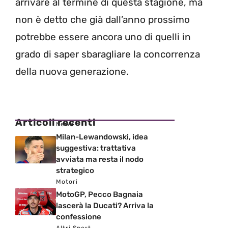
arrivare al termine di questa stagione, ma
non è detto che già dall’anno prossimo
potrebbe essere ancora uno di quelli in
grado di saper sbaragliare la concorrenza
della nuova generazione.
Articoli recenti
News
Milan-Lewandowski, idea
suggestiva: trattativa
avviata ma resta il nodo
strategico
Motori
MotoGP, Pecco Bagnaia
lascerà la Ducati? Arriva la
confessione
Altri Sport