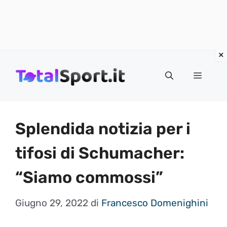
Vai
al
MENU
contenuto
Splendida notizia per i
tifosi di Schumacher:
“Siamo commossi”
Giugno 29, 2022
di
Francesco Domenighini