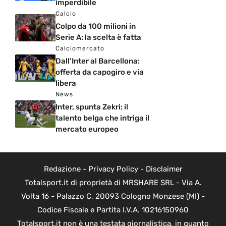
imperdibile
Calcio
Colpo da 100 milioni in
Serie A: la scelta è fatta
Calciomercato
Dall’Inter al Barcellona:
offerta da capogiro e via
libera
News
Inter, spunta Zekri: il
talento belga che intriga il
mercato europeo
Redazione
-
Privacy Policy
-
Disclaimer
Totalsport.it di proprietà di MRSHARE SRL - Via A.
Volta 16 - Palazzo C, 20093 Cologno Monzese (MI) -
Codice Fiscale e Partita I.V.A. 10216150960
Totalsport.it non è una testata giornalistica, in quanto