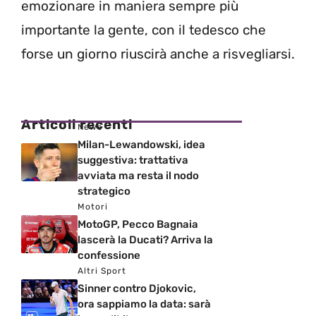
emozionare in maniera sempre più
importante la gente, con il tedesco che
forse un giorno riuscirà anche a risvegliarsi.
Articoli recenti
News
Milan-Lewandowski, idea
suggestiva: trattativa
avviata ma resta il nodo
strategico
Motori
MotoGP, Pecco Bagnaia
lascerà la Ducati? Arriva la
confessione
Altri Sport
Sinner contro Djokovic,
ora sappiamo la data: sarà