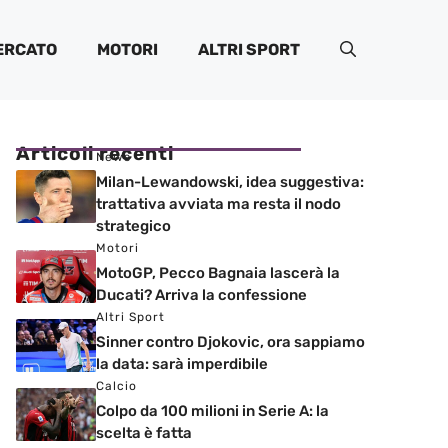
ERCATO
MOTORI
ALTRI SPORT
Articoli recenti
News
Milan-Lewandowski, idea suggestiva:
trattativa avviata ma resta il nodo
strategico
Motori
MotoGP, Pecco Bagnaia lascerà la
Ducati? Arriva la confessione
Altri Sport
Sinner contro Djokovic, ora sappiamo
la data: sarà imperdibile
Calcio
Colpo da 100 milioni in Serie A: la
scelta è fatta