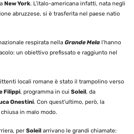
 a
New York
. L’italo-americana infatti, nata negli
gione abruzzese, si è trasferita nel paese natio
rnazionale respirata nella
Grande Mela
l’hanno
colo: un obiettivo prefissato e raggiunto nel
ttenti locali romane è stato il trampolino verso
 Filippi
, programma in cui
Soleil
, da
uca Onestini
. Con quest’ultimo, però, la
è chiusa in malo modo.
riera, per
Soleil
arrivano le grandi chiamate: