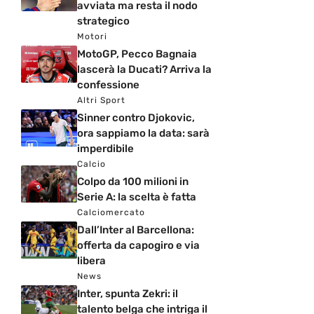
avviata ma resta il nodo
strategico
Motori
MotoGP, Pecco Bagnaia
lascerà la Ducati? Arriva la
confessione
Altri Sport
Sinner contro Djokovic,
ora sappiamo la data: sarà
imperdibile
Calcio
Colpo da 100 milioni in
Serie A: la scelta è fatta
Calciomercato
Dall’Inter al Barcellona:
offerta da capogiro e via
libera
News
Inter, spunta Zekri: il
talento belga che intriga il