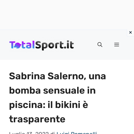
Vai
al
MENU
contenuto
Sabrina Salerno, una
bomba sensuale in
piscina: il bikini è
trasparente