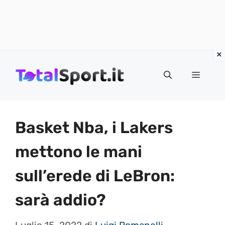
Vai
al
MENU
contenuto
Basket Nba, i Lakers
mettono le mani
sull’erede di LeBron:
sarà addio?