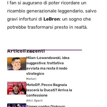
I fan si augurano di poter ricordare un
ricambio generazionale leggendario, salvo
gravi infortuni di
LeBron
: un sogno che
potrebbe trasformarsi presto in realtà.
Articoli recenti
News
Milan-Lewandowski, idea
suggestiva: trattativa
avviata ma resta il nodo
strategico
Motori
MotoGP, Pecco Bagnaia
lascerà la Ducati? Arriva la
confessione
Altri Sport
Sinner contro Djokovic,