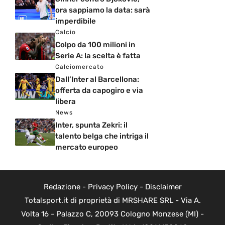
ora sappiamo la data: sarà
imperdibile
Calcio
Colpo da 100 milioni in
Serie A: la scelta è fatta
Calciomercato
Dall’Inter al Barcellona:
offerta da capogiro e via
libera
News
Inter, spunta Zekri: il
talento belga che intriga il
mercato europeo
Redazione
-
Privacy Policy
-
Disclaimer
Totalsport.it di proprietà di MRSHARE SRL - Via A.
Volta 16 - Palazzo C, 20093 Cologno Monzese (MI) -