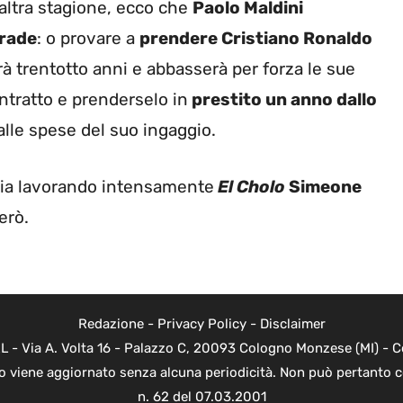
’altra stagione, ecco che
Paolo Maldini
trade
: o provare a
prendere Cristiano Ronaldo
 trentotto anni e abbasserà per forza le sue
ontratto e prenderselo in
prestito un anno dallo
lle spese del suo ingaggio.
tia lavorando intensamente
El Cholo
Simeone
erò.
Redazione
-
Privacy Policy
-
Disclaimer
L - Via A. Volta 16 - Palazzo C, 20093 Cologno Monzese (MI) - Co
to viene aggiornato senza alcuna periodicità. Non può pertanto c
n. 62 del 07.03.2001