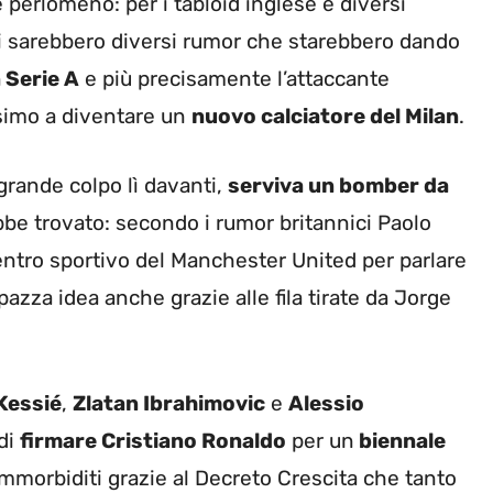
perlomeno: per i tabloid inglese e diversi
i sarebbero diversi rumor che starebbero dando
 Serie A
e più precisamente l’attaccante
imo a diventare un
nuovo calciatore del Milan
.
grande colpo lì davanti,
serviva un bomber da
bbe trovato: secondo i rumor britannici Paolo
entro sportivo del Manchester United per parlare
azza idea anche grazie alle fila tirate da Jorge
Kessié
,
Zlatan Ibrahimovic
e
Alessio
di
firmare Cristiano Ronaldo
per un
biennale
ammorbiditi grazie al Decreto Crescita che tanto