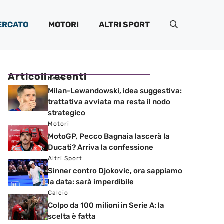
ERCATO
MOTORI
ALTRI SPORT
Articoli recenti
News
Milan-Lewandowski, idea suggestiva:
trattativa avviata ma resta il nodo
strategico
Motori
MotoGP, Pecco Bagnaia lascerà la
Ducati? Arriva la confessione
Altri Sport
Sinner contro Djokovic, ora sappiamo
la data: sarà imperdibile
Calcio
Colpo da 100 milioni in Serie A: la
scelta è fatta