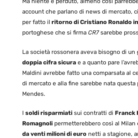
Ma niente è perduto, almeno così parrebbe 
account che parlano di news di mercato, c
per fatto il
ritorno di Cristiano Ronaldo in
portoghese che si firma
CR7
sarebbe pross
La società rossonera aveva bisogno di un 
doppia cifra sicura
e a quanto pare l’avre
Maldini avrebbe fatto una comparsata al c
di mercato e alla fine sarebbe nata questa p
Mendes.
I
soldi risparmiati
sui contratti di
Franck 
Romagnoli
permetterebbero così al Milan 
da venti milioni di euro
netti a stagione, 