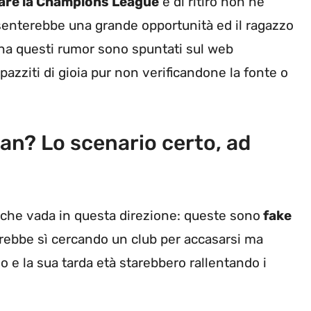
care la Champions League
e di ritiro non ne
resenterebbe una grande opportunità ed il ragazzo
pena questi rumor sono spuntati sul web
azziti di gioia pur non verificandone la fonte o
lan? Lo scenario certo, ad
che vada in questa direzione: queste sono
fake
rebbe sì cercando un club per accasarsi ma
o e la sua tarda età starebbero rallentando i