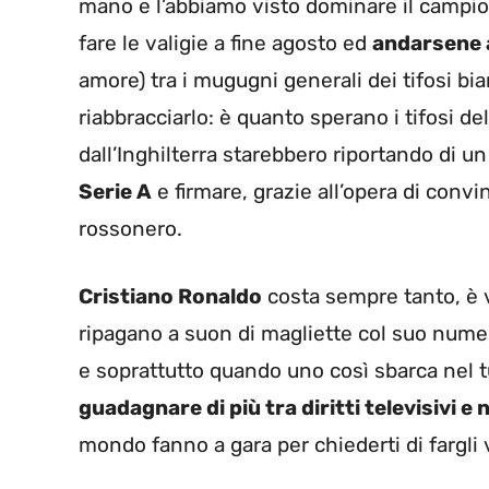
mano e l’abbiamo visto dominare il campiona
fare le valigie a fine agosto ed
andarsene 
amore) tra i mugugni generali dei tifosi b
riabbracciarlo: è quanto sperano i tifosi de
dall’Inghilterra starebbero riportando di u
Serie A
e firmare, grazie all’opera di conv
rossonero.
Cristiano Ronaldo
costa sempre tanto, è v
ripagano a suon di magliette col suo nume
e soprattutto quando uno così sbarca nel
guadagnare di più tra diritti televisivi 
mondo fanno a gara per chiederti di fargl