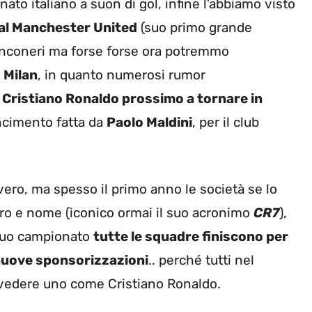
to italiano a suon di gol, infine l’abbiamo visto
al Manchester United
(suo primo grande
ianconeri ma forse forse ora potremmo
l
Milan
, in quanto numerosi rumor
n
Cristiano Ronaldo prossimo a tornare in
incimento fatta da
Paolo Maldini
, per il club
ero, ma spesso il primo anno le società se lo
ro e nome (iconico ormai il suo acronimo
CR7
),
 tuo campionato
tutte le squadre finiscono per
e nuove sponsorizzazioni
.. perché tutti nel
i vedere uno come Cristiano Ronaldo.