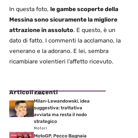
In questa foto,
le gambe scoperte della
Messina sono sicuramente la migliore
attrazione in assoluto
. E questo, è un
dato di fatto. I commenti la acclamano, la
venerano e la adorano. E lei, sembra
ricambiare volentieri l’affetto ricevuto.
Articoli recenti
News
Milan-Lewandowski, idea
suggestiva: trattativa
avviata ma resta il nodo
strategico
Motori
MotoGP, Pecco Bagnaia