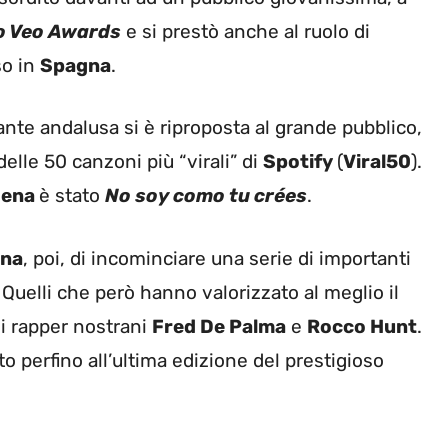
o Veo Awards
e si prestò anche al ruolo di
so in
Spagna
.
ante andalusa si è riproposta al grande pubblico,
delle 50 canzoni più “virali” di
Spotify
(
Viral50
).
Mena
è stato
No soy como tu crées
.
ena
, poi, di incominciare una serie di importanti
. Quelli che però hanno valorizzato al meglio il
 i rapper nostrani
Fred De Palma
e
Rocco Hunt
.
o perfino all’ultima edizione del prestigioso