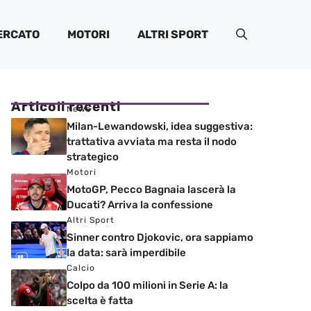
ERCATO
MOTORI
ALTRI SPORT
Articoli recenti
News
Milan-Lewandowski, idea suggestiva:
trattativa avviata ma resta il nodo
strategico
Motori
MotoGP, Pecco Bagnaia lascerà la
Ducati? Arriva la confessione
Altri Sport
Sinner contro Djokovic, ora sappiamo
la data: sarà imperdibile
Calcio
Colpo da 100 milioni in Serie A: la
scelta è fatta