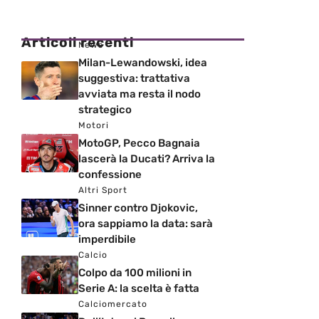
Articoli recenti
News
Milan-Lewandowski, idea
suggestiva: trattativa
avviata ma resta il nodo
strategico
Motori
MotoGP, Pecco Bagnaia
lascerà la Ducati? Arriva la
confessione
Altri Sport
Sinner contro Djokovic,
ora sappiamo la data: sarà
imperdibile
Calcio
Colpo da 100 milioni in
Serie A: la scelta è fatta
Calciomercato