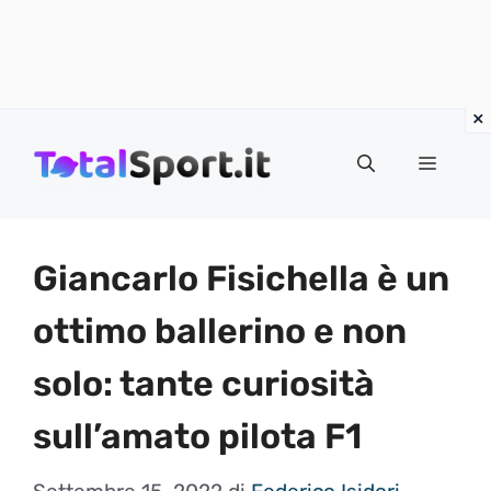
Vai
al
MENU
contenuto
Giancarlo Fisichella è un
ottimo ballerino e non
solo: tante curiosità
sull’amato pilota F1