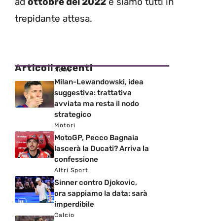
ad
ottobre del 2022
e siamo tutti in
trepidante attesa.
Articoli recenti
News
Milan-Lewandowski, idea
suggestiva: trattativa
avviata ma resta il nodo
strategico
Motori
MotoGP, Pecco Bagnaia
lascerà la Ducati? Arriva la
confessione
Altri Sport
Sinner contro Djokovic,
ora sappiamo la data: sarà
imperdibile
Calcio