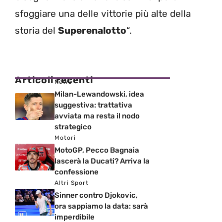
sfoggiare una delle vittorie più alte della
storia del
Superenalotto
“.
Articoli recenti
News
Milan-Lewandowski, idea
suggestiva: trattativa
avviata ma resta il nodo
strategico
Motori
MotoGP, Pecco Bagnaia
lascerà la Ducati? Arriva la
confessione
Altri Sport
Sinner contro Djokovic,
ora sappiamo la data: sarà
imperdibile