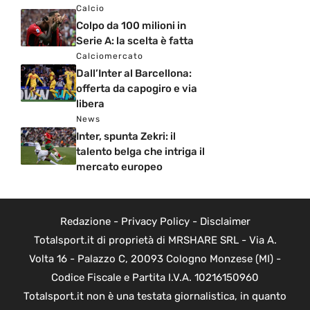
Calcio
Colpo da 100 milioni in
Serie A: la scelta è fatta
Calciomercato
Dall’Inter al Barcellona:
offerta da capogiro e via
libera
News
Inter, spunta Zekri: il
talento belga che intriga il
mercato europeo
Redazione
-
Privacy Policy
-
Disclaimer
Totalsport.it di proprietà di MRSHARE SRL - Via A.
Volta 16 - Palazzo C, 20093 Cologno Monzese (MI) -
Codice Fiscale e Partita I.V.A. 10216150960
Totalsport.it non è una testata giornalistica, in quanto