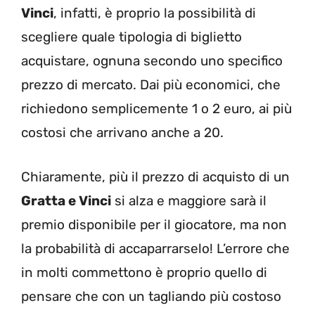
Vinci
, infatti, è proprio la possibilità di
scegliere quale tipologia di biglietto
acquistare, ognuna secondo uno specifico
prezzo di mercato. Dai più economici, che
richiedono semplicemente 1 o 2 euro, ai più
costosi che arrivano anche a 20.
Chiaramente, più il prezzo di acquisto di un
Gratta e Vinci
si alza e maggiore sarà il
premio disponibile per il giocatore, ma non
la probabilità di accaparrarselo! L’errore che
in molti commettono è proprio quello di
pensare che con un tagliando più costoso