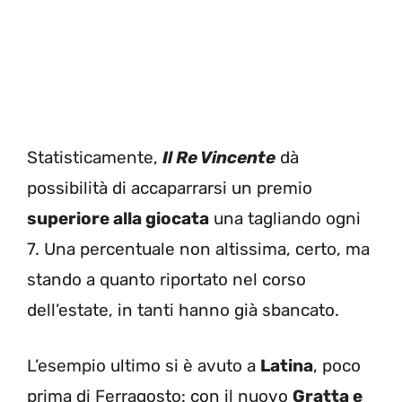
Statisticamente,
Il Re Vincente
dà
possibilità di accaparrarsi un premio
superiore alla giocata
una tagliando ogni
7. Una percentuale non altissima, certo, ma
stando a quanto riportato nel corso
dell’estate, in tanti hanno già sbancato.
L’esempio ultimo si è avuto a
Latina
, poco
prima di Ferragosto: con il nuovo
Gratta e