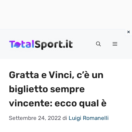
Vai
al
MENU
contenuto
Gratta e Vinci, c’è un
biglietto sempre
vincente: ecco qual è
Settembre 24, 2022
di
Luigi Romanelli