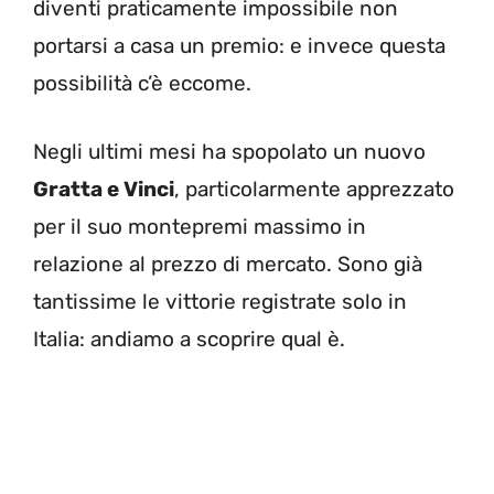
diventi praticamente impossibile non
portarsi a casa un premio: e invece questa
possibilità c’è eccome.
Negli ultimi mesi ha spopolato un nuovo
Gratta e Vinci
, particolarmente apprezzato
per il suo montepremi massimo in
relazione al prezzo di mercato. Sono già
tantissime le vittorie registrate solo in
Italia: andiamo a scoprire qual è.