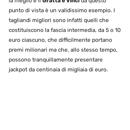
la meglio e il
Gratta e Vinci
da questo
punto di vista è un validissimo esempio. I
tagliandi migliori sono infatti quelli che
costituiscono la fascia intermedia, da 5 o 10
euro ciascuno, che difficilmente portano
premi milionari ma che, allo stesso tempo,
possono tranquillamente presentare
jackpot da centinaia di migliaia di euro.