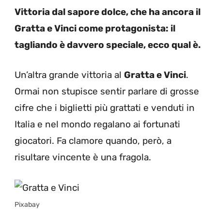
Vittoria dal sapore dolce, che ha ancora il
Gratta e Vinci come protagonista: il
tagliando è davvero speciale, ecco qual è.
Un’altra grande vittoria al
Gratta e Vinci
.
Ormai non stupisce sentir parlare di grosse
cifre che i biglietti più grattati e venduti in
Italia e nel mondo regalano ai fortunati
giocatori. Fa clamore quando, però, a
risultare vincente è una fragola.
Pixabay