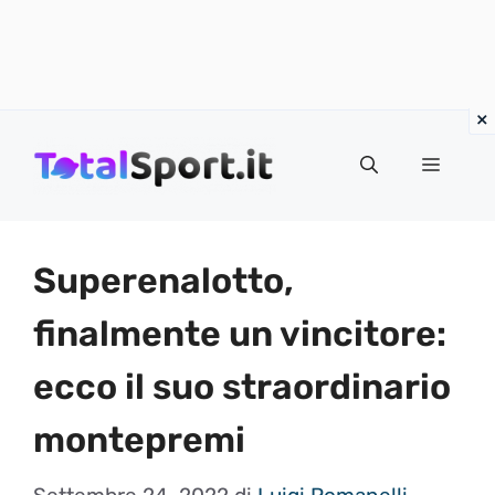
Vai
al
MENU
contenuto
Superenalotto,
finalmente un vincitore:
ecco il suo straordinario
montepremi