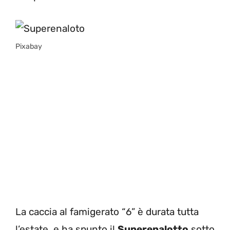
Pixabay
La caccia al famigerato “6” è durata tutta
l’estate, e ha spunto il
Superenalotto
sotto