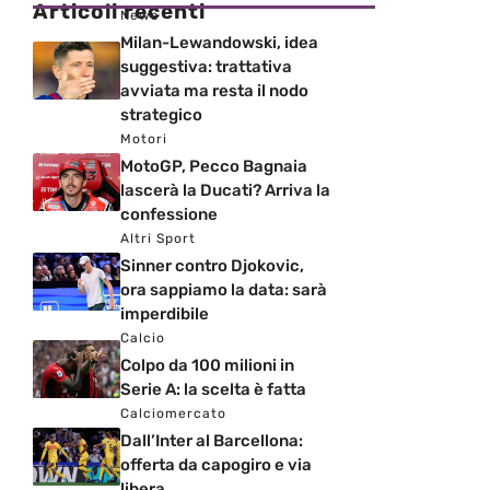
Articoli recenti
News
Milan-Lewandowski, idea
suggestiva: trattativa
avviata ma resta il nodo
strategico
Motori
MotoGP, Pecco Bagnaia
lascerà la Ducati? Arriva la
confessione
Altri Sport
Sinner contro Djokovic,
ora sappiamo la data: sarà
imperdibile
Calcio
Colpo da 100 milioni in
Serie A: la scelta è fatta
Calciomercato
Dall’Inter al Barcellona:
offerta da capogiro e via
libera