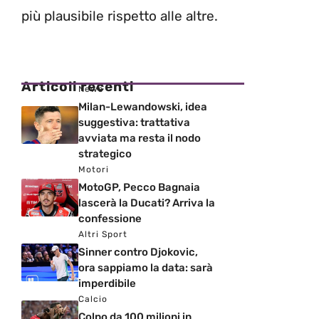
più plausibile rispetto alle altre.
Articoli recenti
News
Milan-Lewandowski, idea
suggestiva: trattativa
avviata ma resta il nodo
strategico
Motori
MotoGP, Pecco Bagnaia
lascerà la Ducati? Arriva la
confessione
Altri Sport
Sinner contro Djokovic,
ora sappiamo la data: sarà
imperdibile
Calcio
Colpo da 100 milioni in