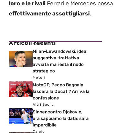
loro e le rivali
Ferrari e Mercedes possa
effettivamente assottigliarsi
.
Articoli recenti
News
Milan-Lewandowski, idea
suggestiva: trattativa
avviata ma resta il nodo
strategico
Motori
MotoGP, Pecco Bagnaia
lascerà la Ducati? Arriva la
confessione
Altri Sport
Sinner contro Djokovic,
ora sappiamo la data: sarà
imperdibile
Calcio