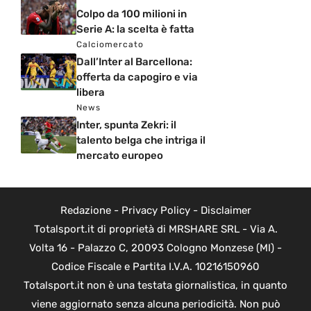
Colpo da 100 milioni in
Serie A: la scelta è fatta
Calciomercato
Dall’Inter al Barcellona:
offerta da capogiro e via
libera
News
Inter, spunta Zekri: il
talento belga che intriga il
mercato europeo
Redazione
-
Privacy Policy
-
Disclaimer
Totalsport.it di proprietà di MRSHARE SRL - Via A.
Volta 16 - Palazzo C, 20093 Cologno Monzese (MI) -
Codice Fiscale e Partita I.V.A. 10216150960
Totalsport.it non è una testata giornalistica, in quanto
viene aggiornato senza alcuna periodicità. Non può