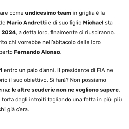
trare come
undicesimo team
in griglia è la
nde
Mario Andretti
e di suo figlio
Michael
sta
l
2024
, a detta loro, finalmente ci riusciranno.
to chi vorrebbe nell’abitacolo delle loro
perto
Fernando Alonso
.
1
entro un paio d’anni, il presidente di FIA ne
rio il suo obiettivo. Si farà? Non possiamo
lema:
le altre scuderie non ne vogliono sapere
.
 torta degli introiti tagliando una fetta in più: più
hi già c’era.