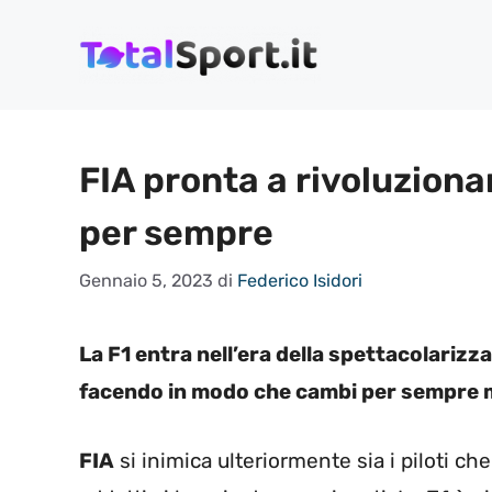
Vai
al
contenuto
FIA pronta a rivoluzionar
per sempre
Gennaio 5, 2023
di
Federico Isidori
La F1 entra nell’era della spettacolarizz
facendo in modo che cambi per sempre m
FIA
si inimica ulteriormente sia i piloti ch