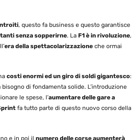
introiti
, questo fa business e questo garantisce
tanti senza sopperirne
. La
F1 è in rivoluzione
,
l’
era della spettacolarizzazione
che ormai
 ha
costi enormi ed un giro di soldi gigantesco
:
 ha bisogno di fondamenta solide. L’introduzione
onare le spese, l’
aumentare delle gare a
Sprint
fa tutto parte di questo nuovo corso della
no e in poi il
numero delle corse aumenterà