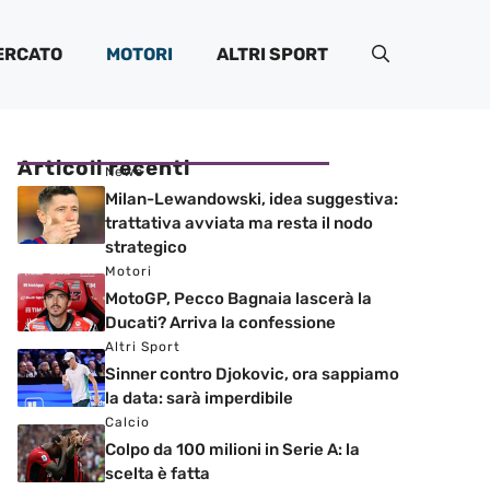
ERCATO
MOTORI
ALTRI SPORT
Articoli recenti
News
Milan-Lewandowski, idea suggestiva:
trattativa avviata ma resta il nodo
strategico
Motori
MotoGP, Pecco Bagnaia lascerà la
Ducati? Arriva la confessione
Altri Sport
Sinner contro Djokovic, ora sappiamo
la data: sarà imperdibile
Calcio
Colpo da 100 milioni in Serie A: la
scelta è fatta