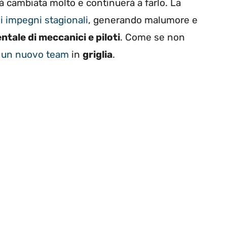
à cambiata molto e continuerà a farlo. La
i impegni stagionali
, generando malumore e
ntale di meccanici e piloti
. Come se non
e un nuovo team
in
griglia
.