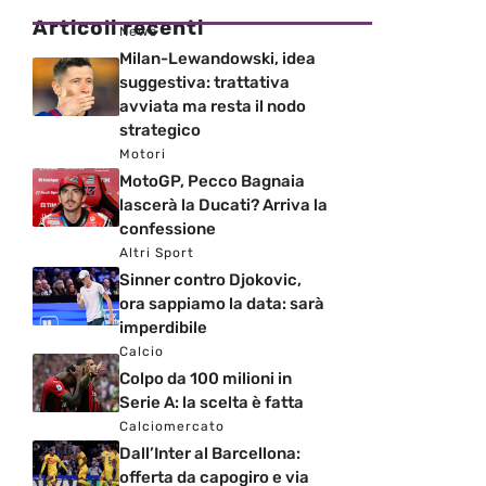
Articoli recenti
News
Milan-Lewandowski, idea
suggestiva: trattativa
avviata ma resta il nodo
strategico
Motori
MotoGP, Pecco Bagnaia
lascerà la Ducati? Arriva la
confessione
Altri Sport
Sinner contro Djokovic,
ora sappiamo la data: sarà
imperdibile
Calcio
Colpo da 100 milioni in
Serie A: la scelta è fatta
Calciomercato
Dall’Inter al Barcellona:
offerta da capogiro e via