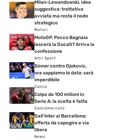
Milan-Lewandowski, idea
suggestiva: trattativa
avviata ma resta il nodo
strategico
Motori
MotoGP, Pecco Bagnaia
lascerà la Ducati? Arriva la
confessione
Altri Sport
Sinner contro Djokovic,
ora sappiamo la data: sarà
imperdibile
Calcio
Colpo da 100 milioni in
Serie A: la scelta è fatta
Calciomercato
Dall’Inter al Barcellona:
offerta da capogiro e via
libera
News