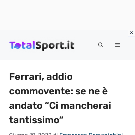
Vai
al
MENU
contenuto
Ferrari, addio
commovente: se ne è
andato “Ci mancherai
tantissimo”