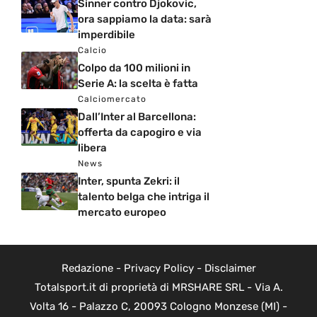
Sinner contro Djokovic,
ora sappiamo la data: sarà
imperdibile
Calcio
Colpo da 100 milioni in
Serie A: la scelta è fatta
Calciomercato
Dall’Inter al Barcellona:
offerta da capogiro e via
libera
News
Inter, spunta Zekri: il
talento belga che intriga il
mercato europeo
Redazione
-
Privacy Policy
-
Disclaimer
Totalsport.it di proprietà di MRSHARE SRL - Via A.
Volta 16 - Palazzo C, 20093 Cologno Monzese (MI) -