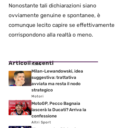
Nonostante tali dichiarazioni siano
ovviamente genuine e spontanee, è
comunque lecito capire se effettivamente
corrispondono alla realtà o meno.
Articoli recenti
News
Milan-Lewandowski, idea
suggestiva: trattativa
avviata ma resta il nodo
strategico
Motori
MotoGP, Pecco Bagnaia
lascerà la Ducati? Arriva la
confessione
Altri Sport