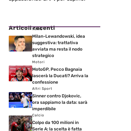
Articoli recenti
News
Milan-Lewandowski, idea
suggestiva: trattativa
avviata ma resta il nodo
strategico
Motori
MotoGP, Pecco Bagnaia
lascerà la Ducati? Arriva la
confessione
Altri Sport
Sinner contro Djokovic,
ora sappiamo la data: sarà
imperdibile
Calcio
Colpo da 100 milioni in
Serie A: la scelta è fatta