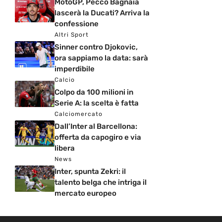
MotoGP, Pecco Bagnaia
lascerà la Ducati? Arriva la
confessione
Altri Sport
Sinner contro Djokovic,
ora sappiamo la data: sarà
imperdibile
Calcio
Colpo da 100 milioni in
Serie A: la scelta è fatta
Calciomercato
Dall’Inter al Barcellona:
offerta da capogiro e via
libera
News
Inter, spunta Zekri: il
talento belga che intriga il
mercato europeo