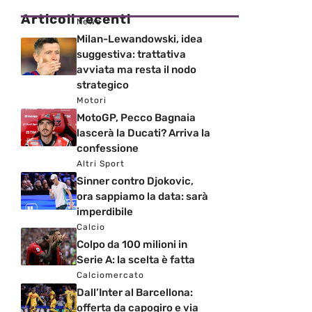
Articoli recenti
News
Milan-Lewandowski, idea
suggestiva: trattativa
avviata ma resta il nodo
strategico
Motori
MotoGP, Pecco Bagnaia
lascerà la Ducati? Arriva la
confessione
Altri Sport
Sinner contro Djokovic,
ora sappiamo la data: sarà
imperdibile
Calcio
Colpo da 100 milioni in
Serie A: la scelta è fatta
Calciomercato
Dall’Inter al Barcellona:
offerta da capogiro e via