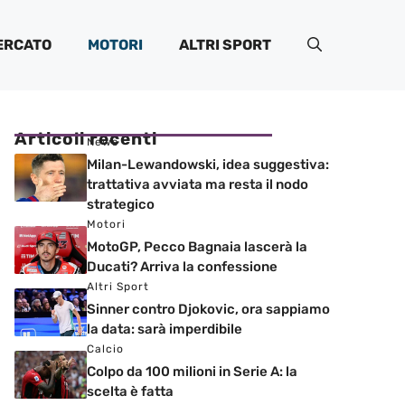
ERCATO
MOTORI
ALTRI SPORT
Articoli recenti
News
Milan-Lewandowski, idea suggestiva:
trattativa avviata ma resta il nodo
strategico
Motori
MotoGP, Pecco Bagnaia lascerà la
Ducati? Arriva la confessione
Altri Sport
Sinner contro Djokovic, ora sappiamo
la data: sarà imperdibile
Calcio
Colpo da 100 milioni in Serie A: la
scelta è fatta