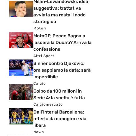
Milan-Lewandowski, idea
suggestiva: trattativa
avviata ma resta il nodo
strategico
Motori
MotoGP, Pecco Bagnaia
lascerà la Ducati? Arriva la
confessione
Altri Sport
Sinner contro Djokovic,
ora sappiamo la data: sarà
imperdibile
Calcio
Colpo da 100 milioni in
Serie A: la scelta è fatta
Calciomercato
Dall’Inter al Barcellona:
offerta da capogiro e via
libera
News