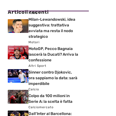
Articoli recenti
News
Milan-Lewandowski, idea
suggestiva: trattativa
avviata ma resta il nodo
strategico
Motori
MotoGP, Pecco Bagnaia
lascerà la Ducati? Arriva la
confessione
Altri Sport
Sinner contro Djokovic,
ora sappiamo la data: sarà
imperdibile
Calcio
Colpo da 100 milioni in
Serie A: la scelta è fatta
Calciomercato
Dall’Inter al Barcellona: