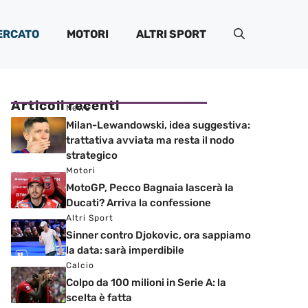
ERCATO
MOTORI
ALTRI SPORT
Articoli recenti
News
Milan-Lewandowski, idea suggestiva:
trattativa avviata ma resta il nodo
strategico
Motori
MotoGP, Pecco Bagnaia lascerà la
Ducati? Arriva la confessione
Altri Sport
Sinner contro Djokovic, ora sappiamo
la data: sarà imperdibile
Calcio
Colpo da 100 milioni in Serie A: la
scelta è fatta