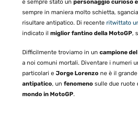
è sempre stato un
personaggio curioso e
sempre in maniera molto schietta, sganci
risultare antipatico. Di recente
ritwittato u
indicato il
miglior fantino della MotoGP
, 
Difficilmente troviamo in un
campione de
a noi comuni mortali. Diventare i numeri u
particolari e
Jorge Lorenzo
ne è il grande
antipatico
, un
fenomeno
sulle due ruote 
mondo in MotoGP
.