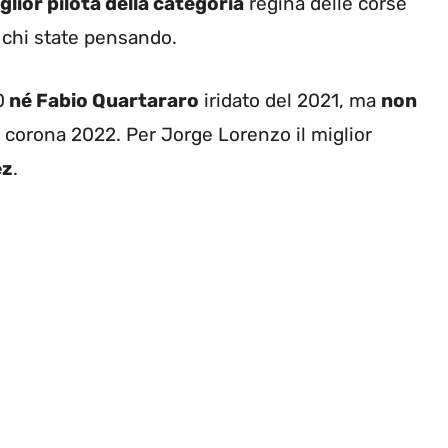
glior pilota della categoria
regina delle corse
è chi state pensando.
0
né Fabio Quartararo
iridato del 2021, ma
non
 corona 2022. Per Jorge Lorenzo il miglior
ez
.