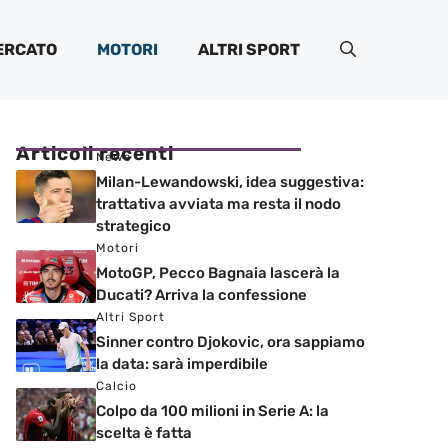
ERCATO
MOTORI
ALTRI SPORT
Articoli recenti
News
Milan-Lewandowski, idea suggestiva:
trattativa avviata ma resta il nodo
strategico
Motori
MotoGP, Pecco Bagnaia lascerà la
Ducati? Arriva la confessione
Altri Sport
Sinner contro Djokovic, ora sappiamo
la data: sarà imperdibile
Calcio
Colpo da 100 milioni in Serie A: la
scelta è fatta