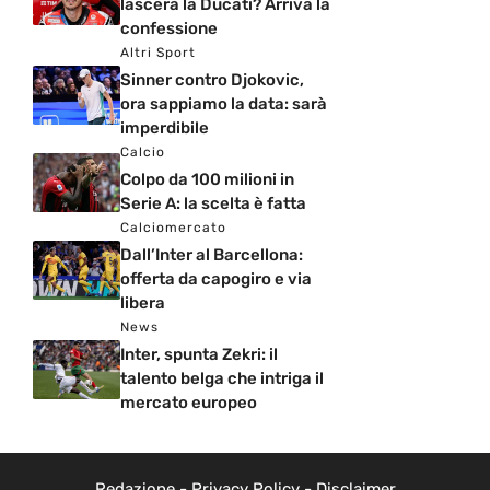
lascerà la Ducati? Arriva la
confessione
Altri Sport
Sinner contro Djokovic,
ora sappiamo la data: sarà
imperdibile
Calcio
Colpo da 100 milioni in
Serie A: la scelta è fatta
Calciomercato
Dall’Inter al Barcellona:
offerta da capogiro e via
libera
News
Inter, spunta Zekri: il
talento belga che intriga il
mercato europeo
Redazione
-
Privacy Policy
-
Disclaimer