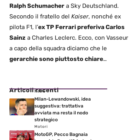
Ralph Schumacher
a Sky Deutschland.
Secondo il fratello del
Kaiser
, nonché ex
pilota F1, l’
ex TP Ferrari preferiva Carlos
Sainz
a Charles Leclerc. Ecco, con Vasseur
a capo della squadra diciamo che le
gerarchie sono piuttosto chiare
…
Articoli recenti
News
Milan-Lewandowski, idea
suggestiva: trattativa
avviata ma resta il nodo
strategico
Motori
MotoGP, Pecco Bagnaia