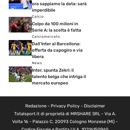
ora sappiamo la data: sarà
imperdibile
Calcio
Colpo da 100 milioni in
Serie A: la scelta è fatta
Calciomercato
Dall’Inter al Barcellona:
offerta da capogiro e via
libera
News
Inter, spunta Zekri: il
talento belga che intriga il
mercato europeo
Redazione
-
Privacy Policy
-
Disclaimer
Totalsport.it di proprietà di MRSHARE SRL - Via A.
Volta 16 - Palazzo C, 20093 Cologno Monzese (MI) -
Codice Fiscale e Partita I.V.A. 10216150960