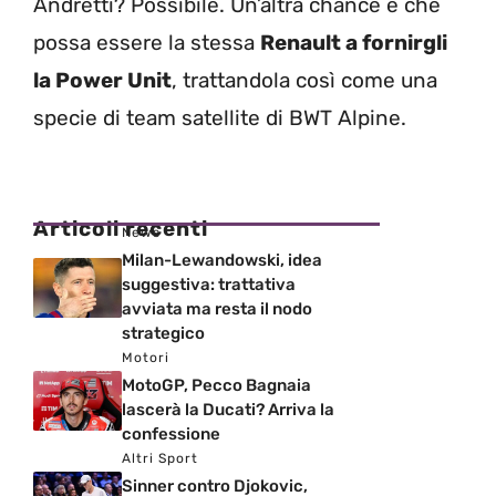
Andretti? Possibile. Un’altra chance è che
possa essere la stessa
Renault a fornirgli
la Power Unit
, trattandola così come una
specie di team satellite di BWT Alpine.
Articoli recenti
News
Milan-Lewandowski, idea
suggestiva: trattativa
avviata ma resta il nodo
strategico
Motori
MotoGP, Pecco Bagnaia
lascerà la Ducati? Arriva la
confessione
Altri Sport
Sinner contro Djokovic,