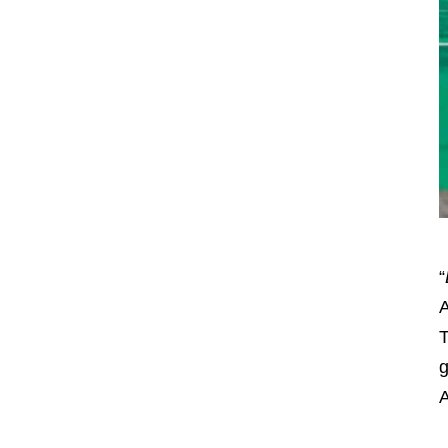
“
A
T
g
A