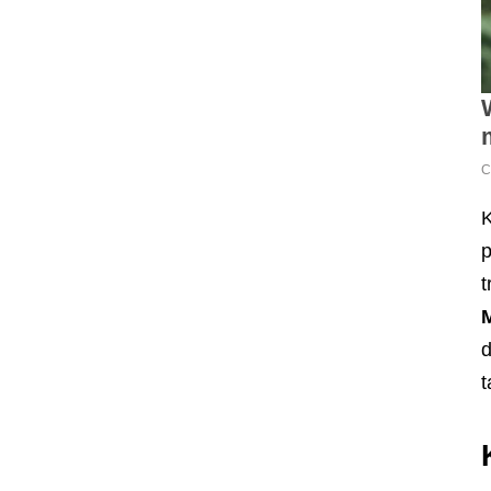
K
p
t
M
d
t