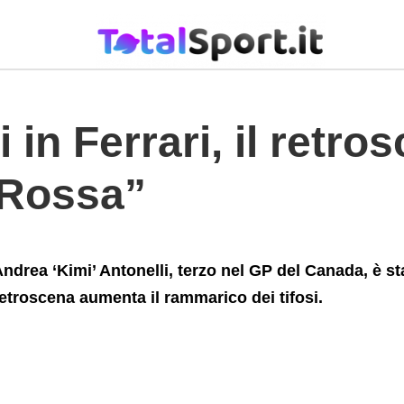
+tifosi+della+%26%238220%3BRossa%26%238221%3B
 in Ferrari, il retr
 “Rossa”
ndrea ‘Kimi’ Antonelli, terzo nel GP del Canada, è stat
etroscena aumenta il rammarico dei tifosi.