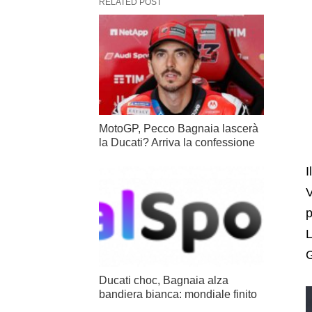
RELATED POST
MotoGP, Pecco Bagnaia lascerà
la Ducati? Arriva la confessione
I
V
p
L
G
Ducati choc, Bagnaia alza
bandiera bianca: mondiale finito