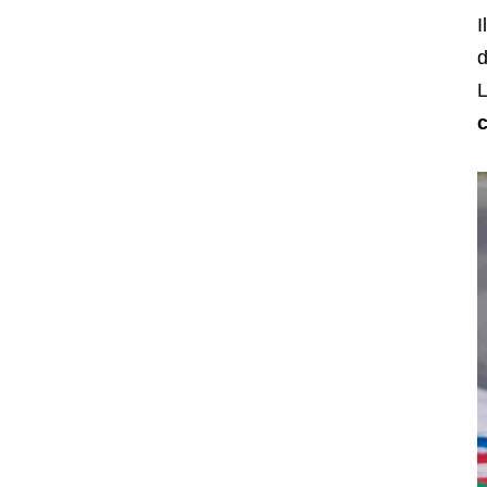
I
d
L