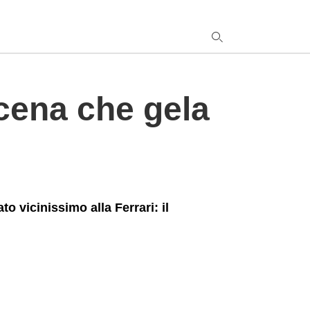
oscena che gela
y
s
q
h
e
o vicinissimo alla Ferrari: il