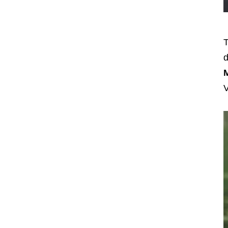
T
d
M
V