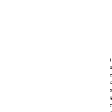
I
d
c
c
d
g
c