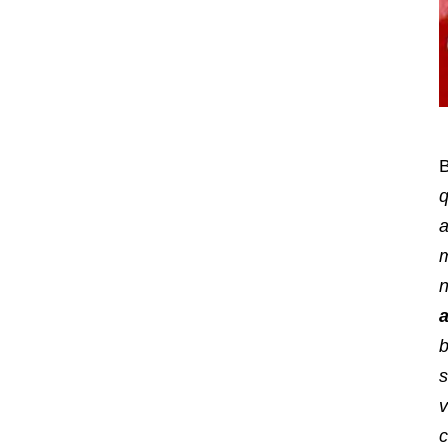
B
q
a
m
n
b
s
v
c