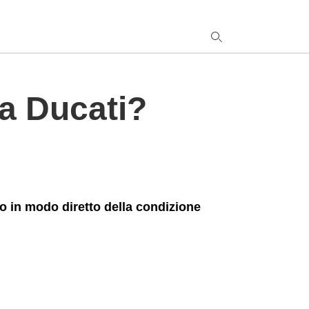
a Ducati?
y
s
q
h
e
o in modo diretto della condizione