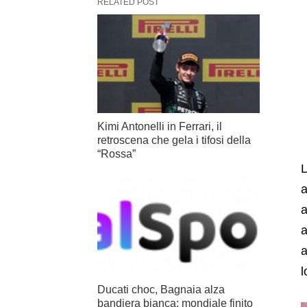
RELATED POST
Kimi Antonelli in Ferrari, il
retroscena che gela i tifosi della
“Rossa”
L
a
a
a
a
l
Ducati choc, Bagnaia alza
bandiera bianca: mondiale finito