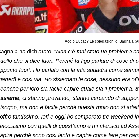
Addio Ducati? Le spiegazioni di Bagnaia (An
agnaia ha dichiarato: “
Non c’è mai stato un problema co
uello che si dice fuori. Perché fa figo parlare di cose di c
ppunto fuori. Ho parlato con la mia squadra come sempre
artedì e così via. Ho sistemato le cose, nessuno era of
eanche per loro sia facile capire quale sia il problema.
S
assieme,
ci stanno provando, stanno cercando di supporta
isogno, ma non è facile perché questa moto non si adatt
offro tantissimo. Ieri e oggi ho comparato tre weekend in
elocissimo con quelli di quest’anno e mi riferisco ad Ass
apire perché sono così lento e capire come fare per ca