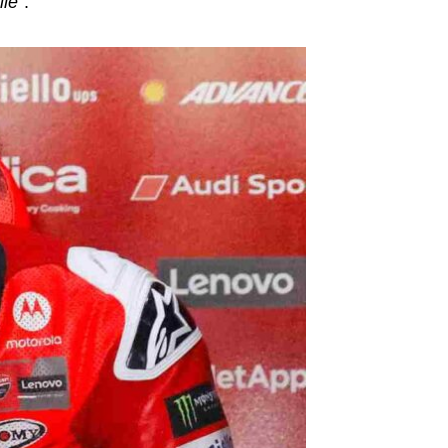
ile
“.