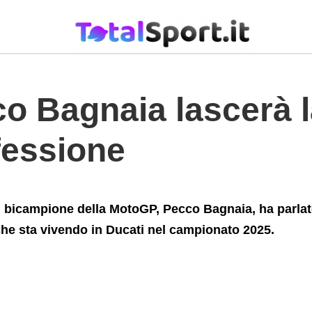
rriva+la+confessione
o Bagnaia lascerà l
fessione
l bicampione della MotoGP, Pecco Bagnaia, ha parlat
he sta vivendo in Ducati nel campionato 2025.