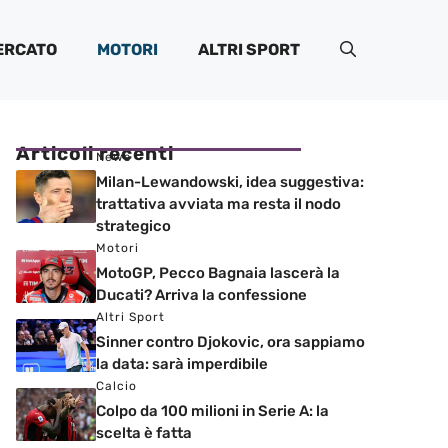
ERCATO
MOTORI
ALTRI SPORT
Articoli recenti
News
Milan-Lewandowski, idea suggestiva:
trattativa avviata ma resta il nodo
strategico
Motori
MotoGP, Pecco Bagnaia lascerà la
Ducati? Arriva la confessione
Altri Sport
Sinner contro Djokovic, ora sappiamo
la data: sarà imperdibile
Calcio
Colpo da 100 milioni in Serie A: la
scelta è fatta