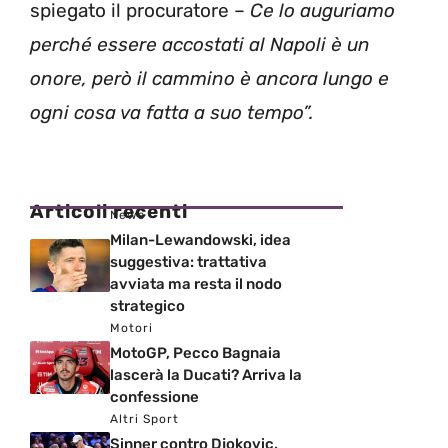
spiegato il procuratore –
Ce lo auguriamo
perché essere accostati al Napoli è un
onore, però il cammino è ancora lungo e
ogni cosa va fatta a suo tempo”.
Articoli recenti
News
Milan-Lewandowski, idea
suggestiva: trattativa
avviata ma resta il nodo
strategico
Motori
MotoGP, Pecco Bagnaia
lascerà la Ducati? Arriva la
confessione
Altri Sport
Sinner contro Djokovic,