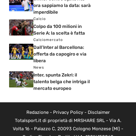
ora sappiamo la data: sarà
imperdibile
Calcio
Colpo da 100 milioni in
Serie A: la scelta è fatta
Calciomercato
Dall’Inter al Barcellona:
offerta da capogiro e via
libera
News
Inter, spunta Zekri: il
talento belga che intriga il
mercato europeo
Redazione
-
Privacy Policy
-
Disclaimer
Totalsport.it di proprietà di MRSHARE SRL - Via A.
Volta 16 - Palazzo C, 20093 Cologno Monzese (MI) -