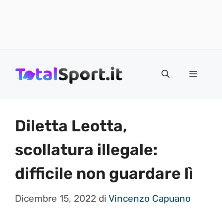
Vai
al
MENU
contenuto
Diletta Leotta,
scollatura illegale:
difficile non guardare lì
Dicembre 15, 2022
di
Vincenzo Capuano