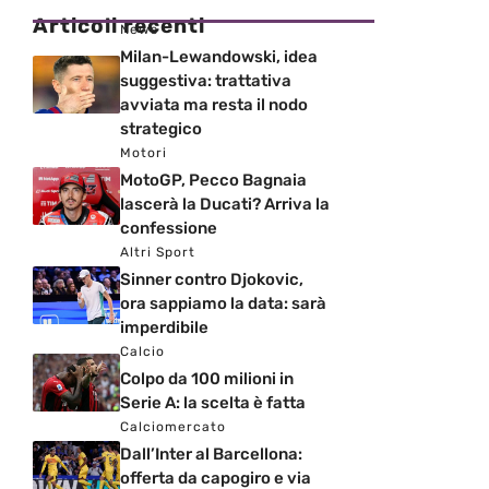
Articoli recenti
News
Milan-Lewandowski, idea
suggestiva: trattativa
avviata ma resta il nodo
strategico
Motori
MotoGP, Pecco Bagnaia
lascerà la Ducati? Arriva la
confessione
Altri Sport
Sinner contro Djokovic,
ora sappiamo la data: sarà
imperdibile
Calcio
Colpo da 100 milioni in
Serie A: la scelta è fatta
Calciomercato
Dall’Inter al Barcellona:
offerta da capogiro e via