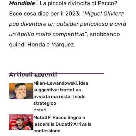
Mondiale
“.
La piccola rivincita di Pecco?
Ecco cosa dice per il 2023:
“Miguel Oliviera
può diventare un outsider pericoloso e avrà
un’Aprilia molto competitiva”
, snobbando
quindi Honda e Marquez.
Articoli recenti
News
Milan-Lewandowski, idea
suggestiva: trattativa
avviata ma resta il nodo
strategico
Motori
MotoGP, Pecco Bagnaia
lascerà la Ducati? Arriva la
confessione