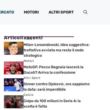
ERCATO
MOTORI
ALTRI SPORT
Articoli recenti
News
Milan-Lewandowski, idea suggestiva:
trattativa avviata ma resta il nodo
strategico
Motori
MotoGP, Pecco Bagnaia lascerà la
Ducati? Arriva la confessione
Altri Sport
Sinner contro Djokovic, ora sappiamo
la data: sarà imperdibile
Calcio
Colpo da 100 milioni in Serie A: la
scelta è fatta