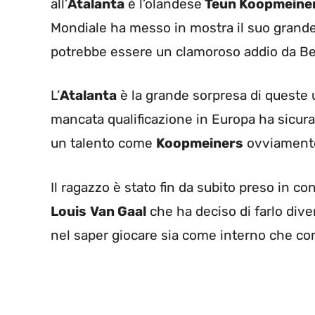
all’
Atalanta
è l’olandese
Teun Koopmeine
Mondiale ha messo in mostra il suo grande
potrebbe essere un clamoroso addio da B
L’
Atalanta
è la grande sorpresa di queste 
mancata qualificazione in Europa ha sicur
un talento come
Koopmeiners
ovviamente
Il ragazzo è stato fin da subito preso in c
Louis
Van Gaal
che ha deciso di farlo diven
nel saper giocare sia come interno che co