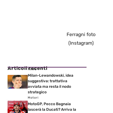
Ferragni foto
(Instagram)
Articoli recenti
News
Milan-Lewandowski, idea
suggestiva: trattativa
avviata ma resta il nodo
strategico
Motori
MotoGP, Pecco Bagnaia
lascerà la Ducati? Arriva la