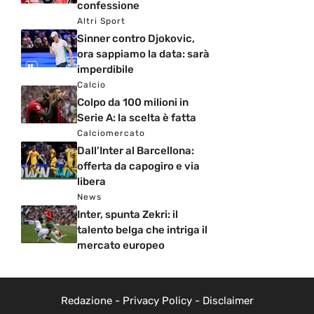
confessione
Altri Sport
Sinner contro Djokovic,
ora sappiamo la data: sarà
imperdibile
Calcio
Colpo da 100 milioni in
Serie A: la scelta è fatta
Calciomercato
Dall’Inter al Barcellona:
offerta da capogiro e via
libera
News
Inter, spunta Zekri: il
talento belga che intriga il
mercato europeo
Redazione
-
Privacy Policy
-
Disclaimer