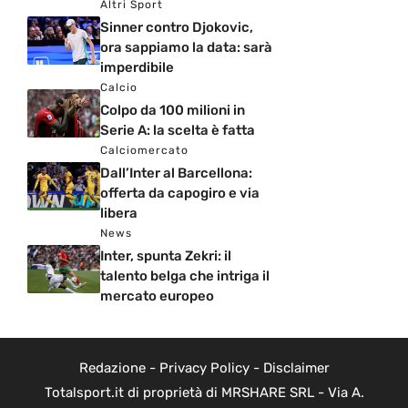
Altri Sport
Sinner contro Djokovic,
ora sappiamo la data: sarà
imperdibile
Calcio
Colpo da 100 milioni in
Serie A: la scelta è fatta
Calciomercato
Dall’Inter al Barcellona:
offerta da capogiro e via
libera
News
Inter, spunta Zekri: il
talento belga che intriga il
mercato europeo
Redazione
-
Privacy Policy
-
Disclaimer
Totalsport.it di proprietà di MRSHARE SRL - Via A.