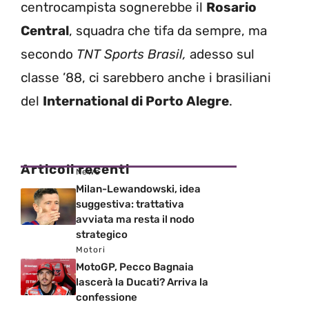
centrocampista sognerebbe il
Rosario
Central
, squadra che tifa da sempre, ma
secondo
TNT Sports Brasil,
adesso sul
classe ’88, ci sarebbero anche i brasiliani
del
International di Porto Alegre
.
Articoli recenti
News
Milan-Lewandowski, idea
suggestiva: trattativa
avviata ma resta il nodo
strategico
Motori
MotoGP, Pecco Bagnaia
lascerà la Ducati? Arriva la
confessione