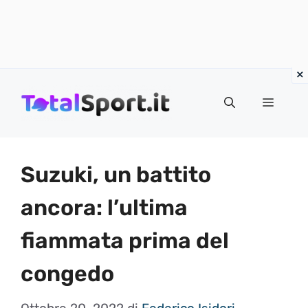
Vai
al
MENU
contenuto
Suzuki, un battito
ancora: l’ultima
fiammata prima del
congedo