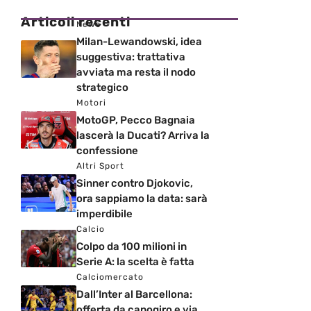
Articoli recenti
News
Milan-Lewandowski, idea
suggestiva: trattativa
avviata ma resta il nodo
strategico
Motori
MotoGP, Pecco Bagnaia
lascerà la Ducati? Arriva la
confessione
Altri Sport
Sinner contro Djokovic,
ora sappiamo la data: sarà
imperdibile
Calcio
Colpo da 100 milioni in
Serie A: la scelta è fatta
Calciomercato
Dall’Inter al Barcellona:
offerta da capogiro e via