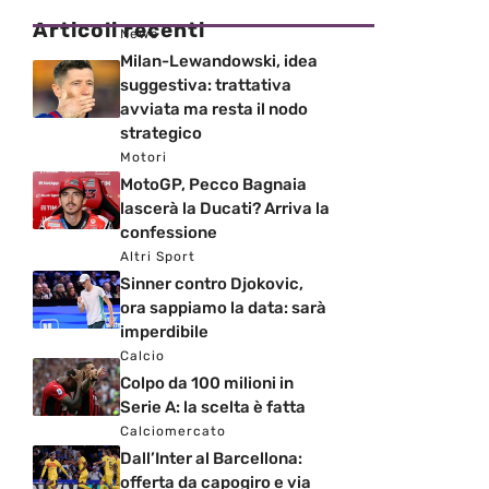
Articoli recenti
News
Milan-Lewandowski, idea
suggestiva: trattativa
avviata ma resta il nodo
strategico
Motori
MotoGP, Pecco Bagnaia
lascerà la Ducati? Arriva la
confessione
Altri Sport
Sinner contro Djokovic,
ora sappiamo la data: sarà
imperdibile
Calcio
Colpo da 100 milioni in
Serie A: la scelta è fatta
Calciomercato
Dall’Inter al Barcellona:
offerta da capogiro e via