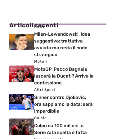
Articoli recenti
News
Milan-Lewandowski, idea
suggestiva: trattativa
avviata ma resta il nodo
strategico
Motori
MotoGP, Pecco Bagnaia
lascerà la Ducati? Arriva la
confessione
Altri Sport
Sinner contro Djokovic,
ora sappiamo la data: sarà
imperdibile
Calcio
Colpo da 100 milioni in
Serie A: la scelta è fatta