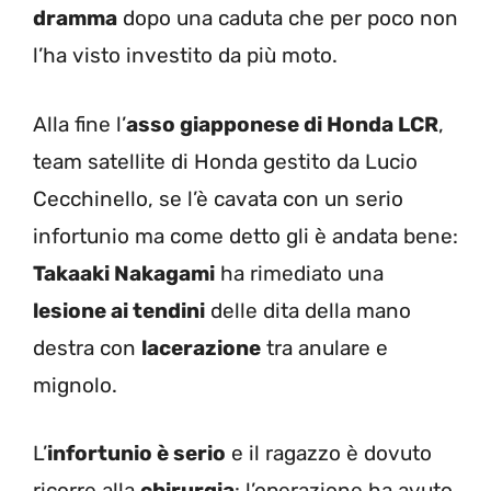
dramma
dopo una caduta che per poco non
l’ha visto investito da più moto.
Alla fine l’
asso giapponese di Honda LCR
,
team satellite di Honda gestito da Lucio
Cecchinello, se l’è cavata con un serio
infortunio ma come detto gli è andata bene:
Takaaki Nakagami
ha rimediato una
lesione ai tendini
delle dita della mano
destra con
lacerazione
tra anulare e
mignolo.
L’
infortunio è serio
e il ragazzo è dovuto
ricorre alla
chirurgia
: l’operazione ha avuto