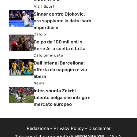
Altri Sport
Sinner contro Djokovic,
ora sappiamo la data: sarà
imperdibile
Calcio
Colpo da 100 milioni in
Serie A: la scelta è fatta
Calciomercato
Dall’Inter al Barcellona:
offerta da capogiro e via
libera
News
Inter, spunta Zekri: il
talento belga che intriga il
mercato europeo
Redazione
-
Privacy Policy
-
Disclaimer
Totalsport.it di proprietà di MRSHARE SRL - Via A.