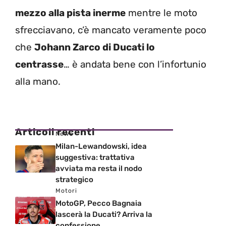
mezzo alla pista inerme
mentre le moto
sfrecciavano, c’è mancato veramente poco
che
Johann Zarco di Ducati lo
centrasse
… è andata bene con l’infortunio
alla mano.
Articoli recenti
News
Milan-Lewandowski, idea
suggestiva: trattativa
avviata ma resta il nodo
strategico
Motori
MotoGP, Pecco Bagnaia
lascerà la Ducati? Arriva la
confessione